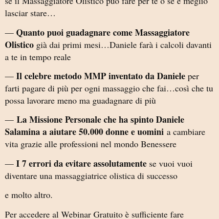
se il Massaggiatore Olistico può fare per te o se è meglio
lasciar stare…
Quanto puoi guadagnare come Massaggiatore
—
Olistico
già dai primi mesi…Daniele farà i calcoli davanti
a te in tempo reale
Il celebre metodo MMP inventato da Daniele
—
per
farti pagare di più per ogni massaggio che fai…così che tu
possa lavorare meno ma guadagnare di più
La Missione Personale che ha spinto Daniele
—
Salamina a aiutare 50.000 donne e uomini
a cambiare
vita grazie alle professioni nel mondo Benessere
I 7 errori da evitare assolutamente
—
se vuoi vuoi
diventare una massaggiatrice olistica di successo
e molto altro.
Per accedere al Webinar Gratuito è sufficiente fare