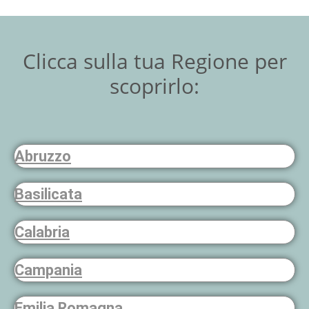
Clicca sulla tua Regione per
scoprirlo:
Abruzzo
Basilicata
Calabria
Campania
Emilia Romagna