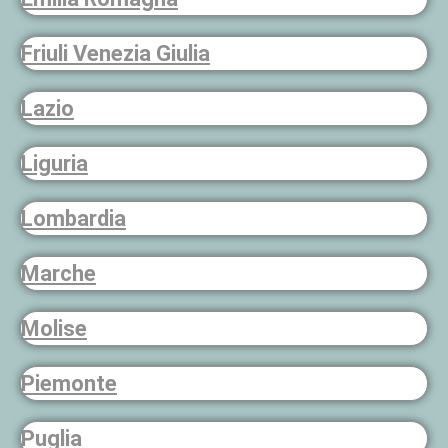
Friuli Venezia Giulia
Lazio
Liguria
Lombardia
Marche
Molise
Piemonte
Puglia