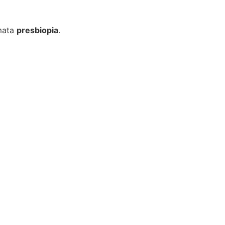
amata
presbiopia
.