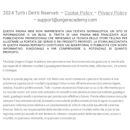
2024 Tutti i Diritti Riservati –
Cookie Policy
–
Privacy Policy
–
support@ungeracademy.com
QUESTA PAGINA WEB NON RAPPRESENTA UNA TESTATA GIORNALISTICA, UN SITO DI
INFORMAZIONE O UN BLOG. SI TRATTA DI UNA PAGINA WEB FINALIZZATA ALLE
PUBBLICAZIONI PROMOZIONALI CHE IMPIEGANO LA TECNICA DELLO STORY TELLING PER
ILLUSTRARE LA PORTATA DEI SERVIZI E DEI PRODOTTI PROPOSTI. LA STORIA RACCONTATA
IN QUESTA PAGINA PERTANTO COSTITUISCE UN ADVERTORIAL O PUBBLICITÀ CON SCOPO
INFORMATIVO, FUNZIONALE A FAR COMPRENDERE IL POTENZIALE DI QUANTO
PROPOSTO.
*Andrea Unger e Unger Academy non possono e non forniscono alcuna garanzia in merito alla
tua capacità di ottenere risultati o guadagnare denaro con le nostre idee, informazioni, strumenti
o strategie.
Nulla in questa pagina, nei nostri siti Web o nei nostri contenuti o percorsi formativi è una
promessa o garanzia di risultati o guadagni futuri e non offriamo alcuna consulenza legale,
medica, fiscale o professionale. Tutti i numeri economico-finanziari a cui si fa riferimento qui o
su uno dei nostri siti sono solo indicativi di concetti e non devono essere considerati guadagni
medi, guadagni esatti o promesse per prestazioni effettive o future. Presta attenzione e consulta
sempre il tuo commercialista, avvocato o consulente professionale prima di agire su questa o
qualsiasi informazione relativa a un cambiamento di stile di vita o alla tua attività o alle tue
finanze. Solo tu sei responsabile delle tue decisioni, azioni e risultati nella vita, e con la tua
registrazione qui accetti di non tentare di ritenerci responsabili delle tue decisioni, azioni o
risultati, in qualsiasi momento, in qualsiasi circostanza.