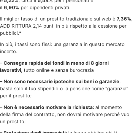
è
5,22%,
circa il
5,44%
per i pensionati e
il
6,90%
per dipendenti privati.
Il miglior tasso di un prestito tradizionale sul web è
7,36%
,
ADDIRITTURA 2,14 punti in più rispetto alla cessione per
pubblici.*
In più, i tassi sono fissi: una garanzia in questo mercato
incerto.
– Consegna rapida dei fondi in meno di 8 giorni
lavorativi,
tutto online e senza burocrazia
– Non sono necessarie ipoteche sui beni o garanzie
,
basta solo il tuo stipendio o la pensione come “garanzia”
per il prestito;
– Non è necessario motivare la richiesta:
al momento
della firma del contratto, non dovrai motivare perché vuoi
un prestito;
– Protezione dagli imprevisti:
la legge obbliga chi ti