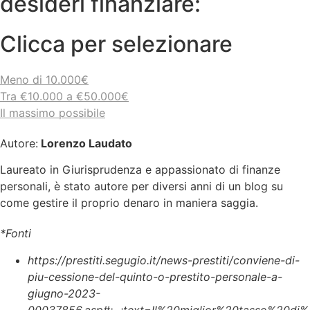
desideri finanziare:
Clicca per selezionare
Meno di 10.000€
Tra €10.000 a €50.000€
Il massimo possibile
Autore:
Lorenzo Laudato
Laureato in Giurisprudenza e appassionato di finanze
personali, è stato autore per diversi anni di un blog su
come gestire il proprio denaro in maniera saggia.
*Fonti
https://prestiti.segugio.it/news-prestiti/conviene-di-
piu-cessione-del-quinto-o-prestito-personale-a-
giugno-2023-
00037856.asp#:~:text=Il%20miglior%20tasso%20di%