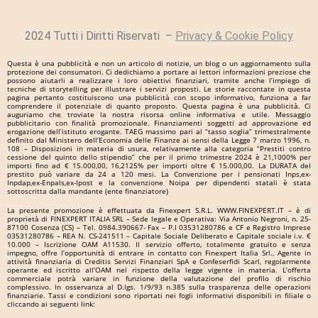
2024 Tutti i Diritti Riservati –
Privacy & Cookie Policy
Questa è una pubblicità e non un articolo di notizie, un blog o un aggiornamento sulla
protezione dei consumatori. Ci dedichiamo a portare ai lettori informazioni preziose che
possono aiutarli a realizzare i loro obiettivi finanziari, tramite anche l’impiego di
tecniche di storytelling per illustrare i servizi proposti. Le storie raccontate in questa
pagina pertanto costituiscono una pubblicità con scopo informativo, funziona a far
comprendere il potenziale di quanto proposto. Questa pagina è una pubblicità. Ci
auguriamo che troviate la nostra risorsa online informativa e utile. Messaggio
pubblicitario con finalità promozionale. Finanziamenti soggetti ad approvazione ed
erogazione dell’istituto erogante. TAEG massimo pari al “tasso soglia” trimestralmente
definito dal Ministero dell’Economia delle Finanze ai sensi della Legge 7 marzo 1996, n.
108 – Disposizioni in materia di usura, relativamente alla categoria “Prestiti contro
cessione del quinto dello stipendio” che per il primo trimestre 2024 è 21,1000% per
importi fino ad € 15.000,00, 16,2125% per importi oltre € 15.000,00. La DURATA del
prestito può variare da 24 a 120 mesi. La Convenzione per i pensionati Inps,ex-
Inpdap,ex-Enpals,ex-Ipost e la convenzione Noipa per dipendenti statali è stata
sottoscritta dalla mandante (ente finanziatore)
La presente promozione è effettuata da Finexpert S.R.L. WWW.FINEXPERT.IT – è di
proprietà di FINEXPERT ITALIA SRL – Sede legale e Operativa: Via Antonio Negroni, n. 25-
87100 Cosenza (CS) – Tel. 0984.390667- Fax – P.I 03531280786 e CF e Registro Imprese
03531280786 – REA N. CS-241511 – Capitale Sociale Deliberato e Capitale sociale i.v. €
10.000 – Iscrizione OAM A11530. Il servizio offerto, totalmente gratuito e senza
impegno, offre l’opportunità di entrare in contatto con Finexpert Italia Srl., Agente in
attività finanziaria di Creditis Servizi Finanziari SpA e Confeserfidi Scarl, regolarmente
operante ed iscritto all’OAM nel rispetto della legge vigente in materia. L’offerta
commerciale potrà variare in funzione della valutazione del profilo di rischio
complessivo. In osservanza al D.lgs. 1/9/93 n.385 sulla trasparenza delle operazioni
finanziarie. Tassi e condizioni sono riportati nei fogli informativi disponibili in filiale o
cliccando ai seguenti link: