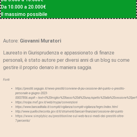
Da 10.000 a 20.000€
Il massimo possibile
Autore:
Giovanni Muratori
Laureato in Giurisprudenza e appassionato di finanze
personali, è stato autore per diversi anni di un blog su come
gestire il proprio denaro in maniera saggia.
Fonti
https://prestiti.segugio.it/news-prestiti/conviene-di-piu-cessione-del-quinto-o-prestito-
personale-a-giugno-2023-
00037856.asp#:~:text=Il%20miglior%20tasso%20di%20una,rispetto%20alla%20cessione%20per%
https://noipa.mef.gov.it/web/mypa/convenzioni
https://www.bancaditalia.it/compiti/vigilanza/compiti-vigilanza/tegm/index.html
http://www.quellocheconta.gov.it/it/strumenti/bancari-finanziari/cessione-del-quinto
https://www.simplybiz.eu/prestitionline-sul-web-tassi-medi-dei-prestiti-oltre-
7percento/