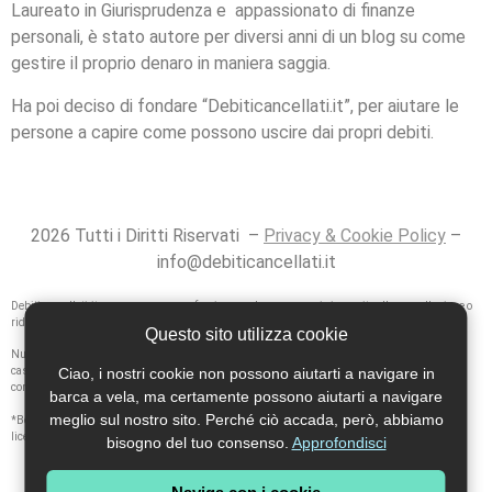
Laureato in Giurisprudenza e appassionato di finanze
personali, è stato autore per diversi anni di un blog su come
gestire il proprio denaro in maniera saggia.
Ha poi deciso di fondare “Debiticancellati.it”, per aiutare le
persone a capire come possono uscire dai propri debiti.
2026 Tutti i Diritti Riservati –
Privacy & Cookie Policy
–
info@debiticancellati.it
Debiticancellati.it non possono e non forniscono alcuna garanzia in merito alla cancellazione o
riduzione del debito con le nostre idee, informazioni, strumenti o strategie.
Questo sito utilizza cookie
Nulla in questa pagina è una promessa o garanzia di risultati con legge3.it. Tutti i
Ciao, i nostri cookie non possono aiutarti a navigare in
casi/testimonianze a cui si fa riferimento qui sono solo rappresentativi e non devono essere
considerati garanzie o promesse.
barca a vela, ma certamente possono aiutarti a navigare
meglio sul nostro sito. Perché ciò accada, però, abbiamo
*Bollino rilasciato da E90 Srl in base ai risultati di verifiche indipendenti, dietro pagamento di
licenza d’uso, su prodotto/servizio valutato come sicuro per il cliente
bisogno del tuo consenso.
Approfondisci