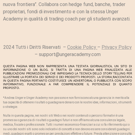
nuova frontiera”. Collabora con hedge fund, banche, trader
proprietari, fondi di investimento e con la stessa Unger
Academy in qualità di trading coach per gli studenti avanzati.
2024 Tutti i Diritti Riservati –
Cookie Policy
–
Privacy Policy
–
support@ungeracademy.com
QUESTA PAGINA WEB NON RAPPRESENTA UNA TESTATA GIORNALISTICA, UN SITO DI
INFORMAZIONE O UN BLOG. SI TRATTA DI UNA PAGINA WEB FINALIZZATA ALLE
PUBBLICAZIONI PROMOZIONALI CHE IMPIEGANO LA TECNICA DELLO STORY TELLING PER
ILLUSTRARE LA PORTATA DEI SERVIZI E DEI PRODOTTI PROPOSTI. LA STORIA RACCONTATA
IN QUESTA PAGINA PERTANTO COSTITUISCE UN ADVERTORIAL O PUBBLICITÀ CON SCOPO
INFORMATIVO, FUNZIONALE A FAR COMPRENDERE IL POTENZIALE DI QUANTO
PROPOSTO.
*Andrea Unger e Unger Academy non possono e non forniscono alcuna garanzia in merito alla
tua capacità di ottenere risultati o guadagnare denaro con le nostre idee, informazioni, strumenti
o strategie.
Nulla in questa pagina, nei nostri siti Web o nei nostri contenuti o percorsi formativi è una
promessa o garanzia di risultati o guadagni futuri e non offriamo alcuna consulenza legale,
medica, fiscale o professionale. Tutti i numeri economico-finanziari a cui si fa riferimento qui o
su uno dei nostri siti sono solo indicativi di concetti e non devono essere considerati guadagni
medi, guadagni esatti o promesse per prestazioni effettive o future. Presta attenzione e consulta