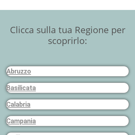
Clicca sulla tua Regione per
scoprirlo:
Abruzzo
Basilicata
Calabria
Campania