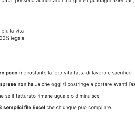
ditori possono aumentare i margini e i guadagni aziendali, 
più la vita
100% legale
ano poco
(nonostante la loro vita fatta di lavoro e sacrifici)
imprese non ha
…e che oggi ti costringe a portare avanti l’
he se il fatturato rimane uguale o diminuisce
3 semplici file Excel
che chiunque può compilare