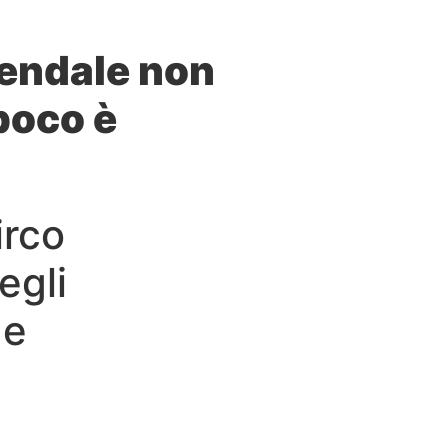
ziendale non
poco è
irco
egli
 e