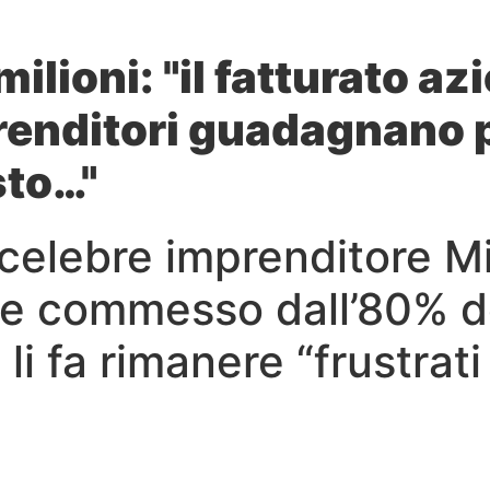
ilioni: "il fatturato a
prenditori guadagnano 
sto…"
l celebre imprenditore M
ore commesso dall’80% d
 li fa rimanere “frustrati