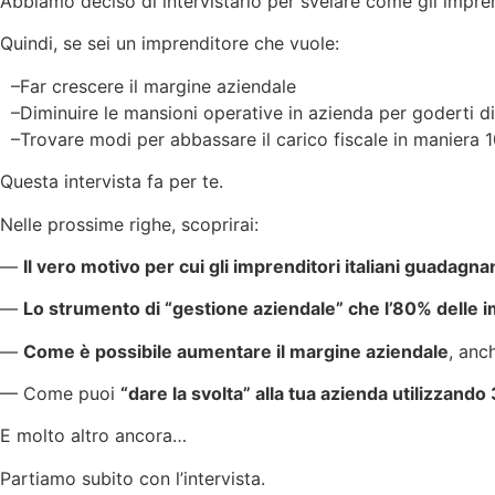
Abbiamo deciso di intervistarlo per svelare come gli impren
Quindi, se sei un imprenditore che vuole:
–Far crescere il margine aziendale
–Diminuire le mansioni operative in azienda per goderti di 
–Trovare modi per abbassare il carico fiscale in maniera 
Questa intervista fa per te.
Nelle prossime righe, scoprirai:
—
Il vero motivo per cui gli imprenditori italiani guadagn
—
Lo strumento di “gestione aziendale” che l’80% delle 
—
Come è possibile aumentare il margine aziendale
, anc
— Come puoi
“dare la svolta” alla tua azienda utilizzando 
E molto altro ancora…
Partiamo subito con l’intervista.