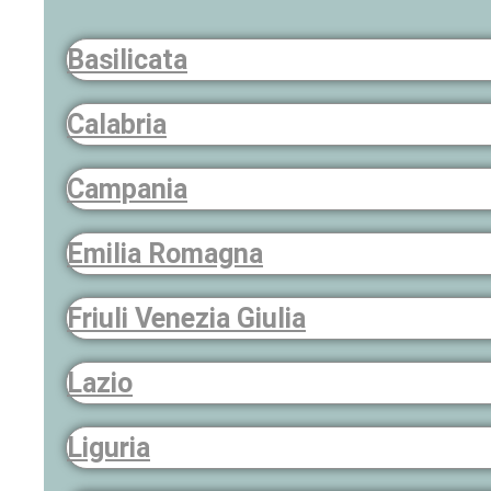
Basilicata
Calabria
Campania
Emilia Romagna
Friuli Venezia Giulia
Lazio
Liguria