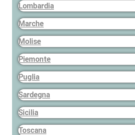
Lombardia
Marche
Molise
Piemonte
Puglia
Sardegna
Sicilia
Toscana