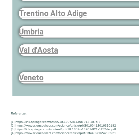
Trentino Alto Adige
Umbria
Val d'Aosta
Veneto
Referenze:
[1] https://link.springer.com/article/10.1007/s11356-012-1075-x
[2] https://www.sciencedirect.com/science/article/pii/S0160412016310182
[3] https://link.springer.com/content/pdf/10.1007/s13201-021-01524-z.pdf
[4] https://www.sciencedirect.com/science/article/pii/S1944398624203921