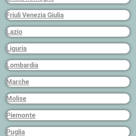
Friuli Venezia Giulia
Lazio
Liguria
Lombardia
Marche
Molise
Piemonte
Puglia