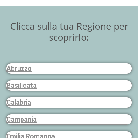
Clicca sulla tua Regione per
scoprirlo:
Abruzzo
Basilicata
Calabria
Campania
Emilia Romagna