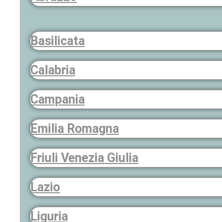
Basilicata
Calabria
Campania
Emilia Romagna
Friuli Venezia Giulia
Lazio
Liguria