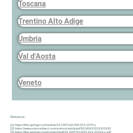
Toscana
Trentino Alto Adige
Umbria
Val d'Aosta
Veneto
Referenze:
[1] https://link.springer.com/article/10.1007/s11356-012-1075-x
[2] https://www.sciencedirect.com/science/article/pii/S0160412016310182
[3] https://link.springer.com/content/pdf/10.1007/s13201-021-01524-z.pdf