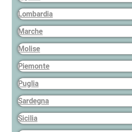
Lombardia
Marche
Molise
Piemonte
Puglia
Sardegna
Sicilia