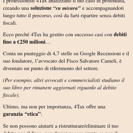
I professionisti 4Tax analizzano il tuo caso in profondità,
soluzione
creando una
“su misura”
e accompagnandoti
lungo tutto il percorso, così da farti ripartire senza debiti
fiscali.
debiti
Ecco perché 4Tax ha gestito con successo casi con
fino a €250 milioni
…
Conta un punteggio di 4,7 stelle su Google Recensioni e il
suo fondatore, l’avvocato del Fisco Salvatore Cameli, è
diventato un punto di riferimento del settore.
(Per esempio, altri avvocati e commercialisti studiano il
suo libro per rimanere aggiornati riguardo al debito
fiscale).
Ultimo, ma non per importanza, 4Tax offre una
garanzia
“etica”
:
Se non possono aiutarti a ristrutturare/eliminare il tuo
debito con il fisco, non dovrai pagare niente se non il