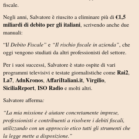
fiscale.
€1,5
Negli anni, Salvatore è riuscito a eliminare più di
miliardi di debito per gli italiani
, scrivendo anche due
manuali:
“I
l Debito Fiscale”
e
“Il rischio fiscale in azienda”
, che
oggi vengono studiati da altri professionisti del settore.
Per i suoi successi, Salvatore è stato ospite di vari
Rai2
programmi televisivi e testate giornalistiche come
,
La7
AdnKronos
AffariItaliani.it
Virgilio
,
,
,
,
SiciliaReport
ISO Radio
,
e molti altri.
Salvatore afferma
:
“La mia missione è aiutare concretamente imprese,
professionisti e contribuenti a risolvere i debiti fiscali,
utilizzando con un approccio etico tutti gli strumenti che
la legge mette a disposizione.”