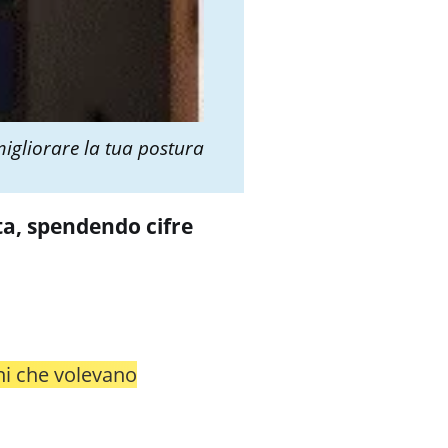
migliorare la tua postura
sta, spendendo cifre
ni
che volevano