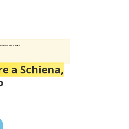
 essere ancora
re a Schiena,
o