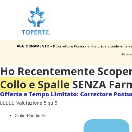
AGGIORNAMENTO –
Il Correttore Posturale Posturix è attualmente es
disponi
Ho Recentemente Scopert
Collo e Spalle
SENZA Farma
Offerta a Tempo Limitato: Correttore Postur





Valutazione 5 su 5
Giulio Bandinelli